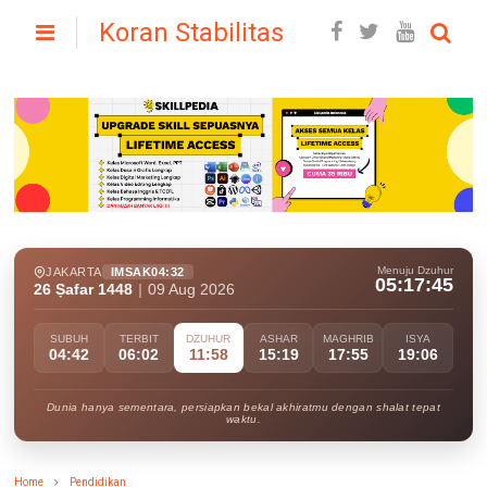
Koran Stabilitas
Menuju Dzuhur
JAKARTA
IMSAK
04:32
05:17:43
26 Ṣafar 1448
|
09 Aug 2026
SUBUH
TERBIT
DZUHUR
ASHAR
MAGHRIB
ISYA
04:42
06:02
11:58
15:19
17:55
19:06
Dunia hanya sementara, persiapkan bekal akhiratmu dengan shalat tepat
waktu.
Home
Pendidikan