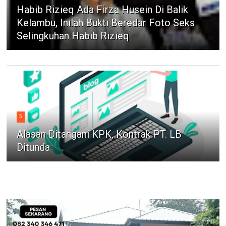
Habib Rizieq Ada Firza Husein Di Balik
Kelambu, Inilah Bukti Beredar Foto Seks
Selingkuhan Habib Rizieq
5
Alasan Ditangani KPK, Kontrak PT. LB
Ditunda