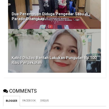
Dua Perempuan Diduga Pengedar Sabu di
Parado Ditangkap
Kabid Dikdas Bantah Lakukan Pungutan Rp.100
Ribu Persekolah
COMMENTS
FACEBOOK
DISQUS
BLOGGER