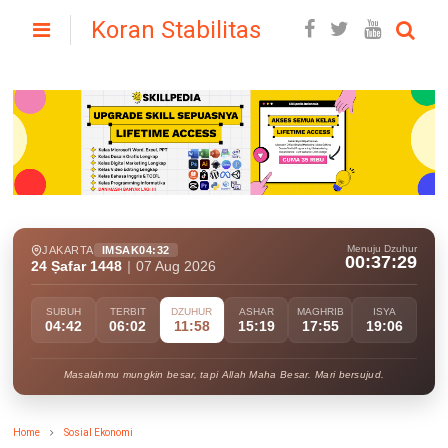
Koran Stabilitas
Menuju Dzuhur
JAKARTA
IMSAK
04:32
00:37:27
24 Ṣafar 1448
|
07 Aug 2026
SUBUH
TERBIT
DZUHUR
ASHAR
MAGHRIB
ISYA
04:42
06:02
11:58
15:19
17:55
19:06
Masalahmu mungkin besar, tapi Allah Maha Besar. Mari bersujud.
Home
Sosial Ekonomi