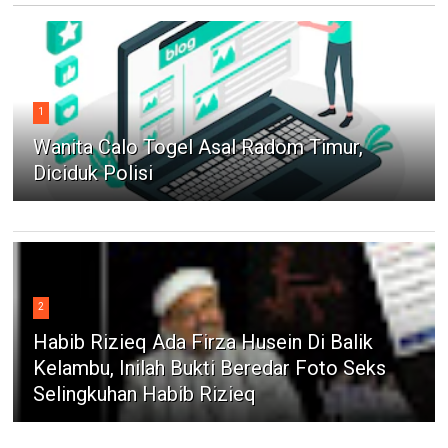
1
Wanita Calo Togel Asal Radom Timur,
Diciduk Polisi
2
Habib Rizieq Ada Firza Husein Di Balik
Kelambu, Inilah Bukti Beredar Foto Seks
Selingkuhan Habib Rizieq