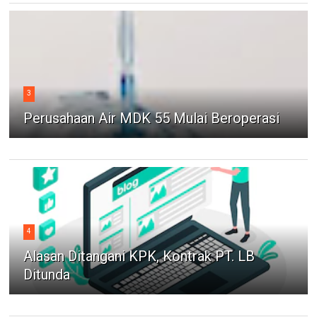
3
Perusahaan Air MDK 55 Mulai Beroperasi
4
Alasan Ditangani KPK, Kontrak PT. LB
Ditunda