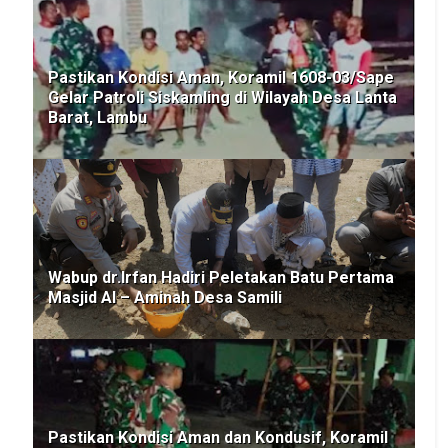
Pastikan Kondisi Aman, Koramil 1608-03/Sape
Gelar Patroli Siskamling di Wilayah Desa Lanta
Barat, Lambu
Wabup dr.Irfan Hadiri Peletakan Batu Pertama
Masjid Al – Aminah Desa Samili
Pastikan Kondisi Aman dan Kondusif, Koramil