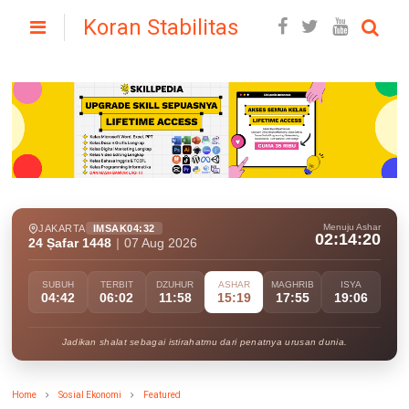
Koran Stabilitas
Menuju Ashar
JAKARTA
IMSAK
04:32
02:14:18
24 Ṣafar 1448
|
07 Aug 2026
SUBUH
TERBIT
DZUHUR
ASHAR
MAGHRIB
ISYA
04:42
06:02
11:58
15:19
17:55
19:06
Jadikan shalat sebagai istirahatmu dari penatnya urusan dunia.
Home
Sosial Ekonomi
Featured