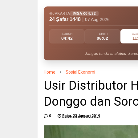
JAKARTA
IMSAK
04:32
24 Ṣafar 1448
|
07 Aug 2026
SUBUH
TERBIT
DZ
04:42
06:02
11
Jangan tunda shalatmu, kare
Home
Sosial Ekonomi
Usir Distributor 
Donggo dan Sor
0
Rabu, 23 Januari 2019