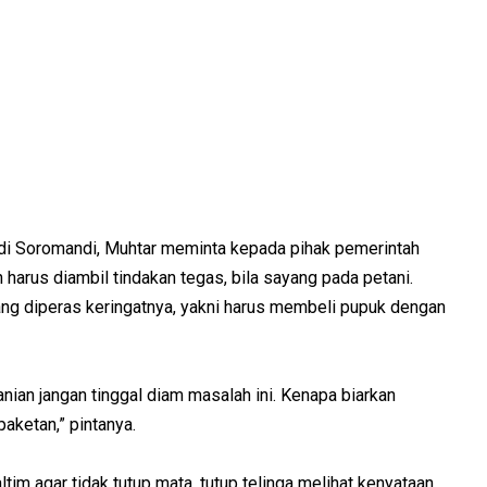
di Soromandi, Muhtar meminta kepada pihak pemerintah
 harus diambil tindakan tegas, bila sayang pada petani.
yang diperas keringatnya, yakni harus membeli pupuk dengan
tanian jangan tinggal diam masalah ini. Kenapa biarkan
aketan,” pintanya.
im agar tidak tutup mata, tutup telinga melihat kenyataan