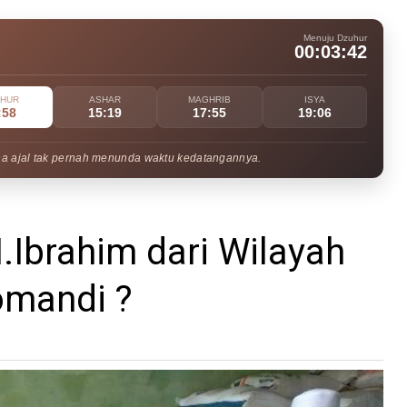
Menuju Dzuhur
00:03:40
UHUR
ASHAR
MAGHRIB
ISYA
:58
15:19
17:55
19:06
na ajal tak pernah menunda waktu kedatangannya.
H.Ibrahim dari Wilayah
omandi ?