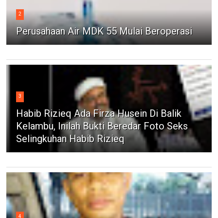
2
Perusahaan Air MDK 55 Mulai Beroperasi
3
Habib Rizieq Ada Firza Husein Di Balik
Kelambu, Inilah Bukti Beredar Foto Seks
Selingkuhan Habib Rizieq
4