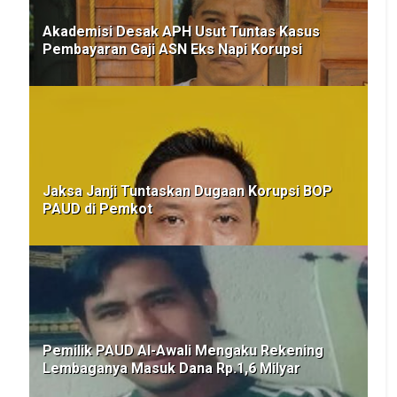
Akademisi Desak APH Usut Tuntas Kasus
Pembayaran Gaji ASN Eks Napi Korupsi
Jaksa Janji Tuntaskan Dugaan Korupsi BOP
PAUD di Pemkot
Pemilik PAUD Al-Awali Mengaku Rekening
Lembaganya Masuk Dana Rp.1,6 Milyar