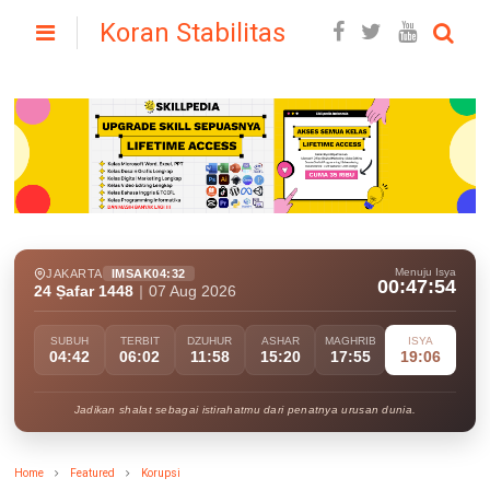
Koran Stabilitas
Menuju Isya
JAKARTA
IMSAK
04:32
00:47:53
24 Ṣafar 1448
|
07 Aug 2026
SUBUH
TERBIT
DZUHUR
ASHAR
MAGHRIB
ISYA
04:42
06:02
11:58
15:20
17:55
19:06
Jadikan shalat sebagai istirahatmu dari penatnya urusan dunia.
Home
Featured
Korupsi