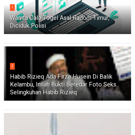
1
Wanita Calo Togel Asal Radom Timur,
Diciduk Polisi
2
Habib Rizieq Ada Firza Husein Di Balik
Kelambu, Inilah Bukti Beredar Foto Seks
Selingkuhan Habib Rizieq