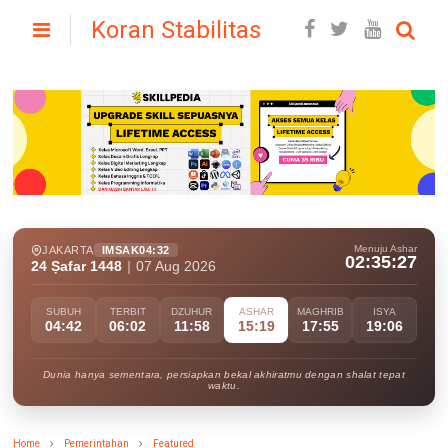
Koran Stabilitas
Menuju Ashar
JAKARTA
IMSAK
04:32
02:35:25
24 Ṣafar 1448
|
07 Aug 2026
SUBUH
TERBIT
DZUHUR
ASHAR
MAGHRIB
ISYA
04:42
06:02
11:58
15:19
17:55
19:06
Dunia hanya sementara, persiapkan bekal akhiratmu dengan shalat tepat
waktu.
Home
Pemerintahan
Featured