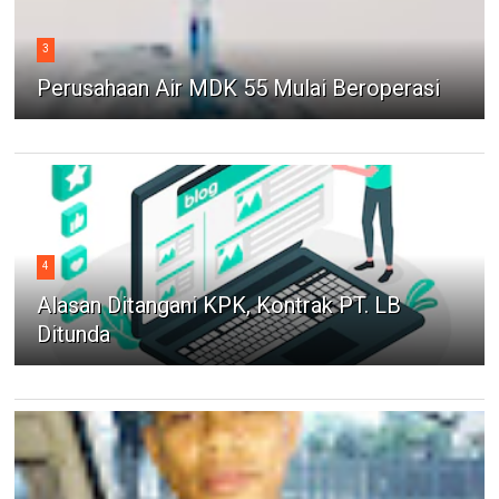
3
Perusahaan Air MDK 55 Mulai Beroperasi
4
Alasan Ditangani KPK, Kontrak PT. LB
Ditunda