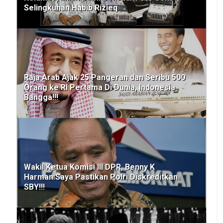
Selingkuhan Habib Rizieq
Raja Arab Ajak 25 Pangeran dan Seribu 500
Orang ke RI Pertama Di Dunia, Indonesia
Bangga!!!
Wakil Ketua Komisi III DPR, Benny K
Harman:Saya Pastikan Polri Diskreditkan
SBY!!!