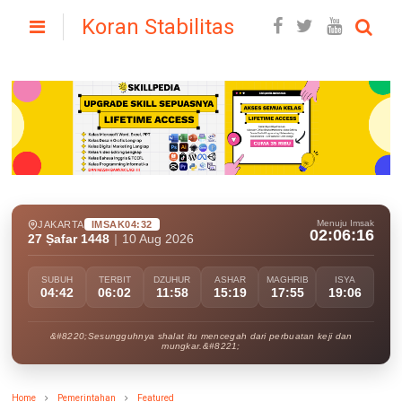
Koran Stabilitas
Menuju Imsak
JAKARTA
IMSAK
04:32
02:06:15
27 Ṣafar 1448
|
10 Aug 2026
SUBUH
TERBIT
DZUHUR
ASHAR
MAGHRIB
ISYA
04:42
06:02
11:58
15:19
17:55
19:06
&#8220;Sesungguhnya shalat itu mencegah dari perbuatan keji dan
mungkar.&#8221;
Home
Pemerintahan
Featured