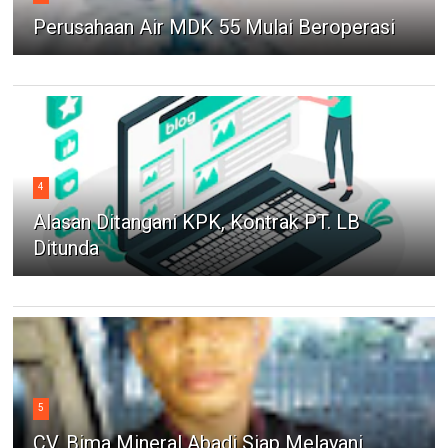
Perusahaan Air MDK 55 Mulai Beroperasi
4
Alasan Ditangani KPK, Kontrak PT. LB
Ditunda
5
CV. Bima Mineral Abadi Siap Melayani