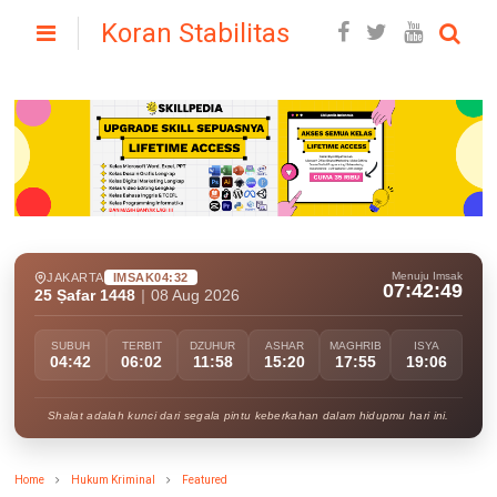
Koran Stabilitas
Menuju Imsak
JAKARTA
IMSAK
04:32
07:42:48
25 Ṣafar 1448
|
08 Aug 2026
SUBUH
TERBIT
DZUHUR
ASHAR
MAGHRIB
ISYA
04:42
06:02
11:58
15:20
17:55
19:06
Shalat adalah kunci dari segala pintu keberkahan dalam hidupmu hari ini.
Home
Hukum Kriminal
Featured