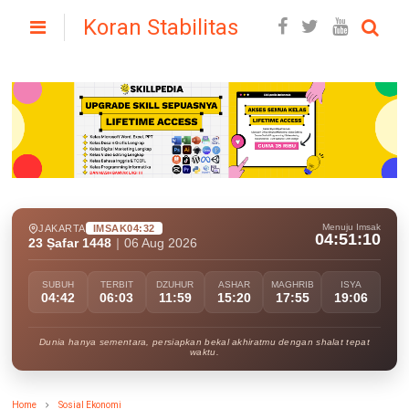
Koran Stabilitas
Menuju Imsak
JAKARTA
IMSAK
04:32
04:51:09
23 Ṣafar 1448
|
06 Aug 2026
SUBUH
TERBIT
DZUHUR
ASHAR
MAGHRIB
ISYA
04:42
06:03
11:59
15:20
17:55
19:06
Dunia hanya sementara, persiapkan bekal akhiratmu dengan shalat tepat
waktu.
Home
Sosial Ekonomi