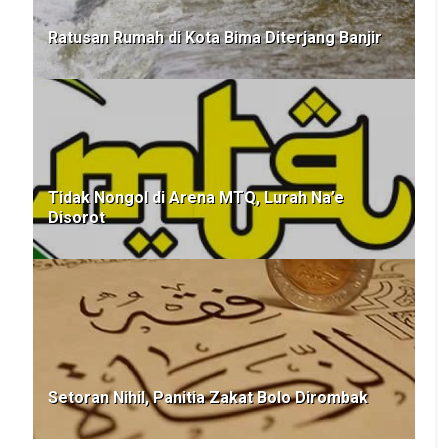
Ratusan Rumah di Kota Bima Diterjang Banjir
Tidak Nongol di Arena MTQ, Lurah Na’e
Disorot
Setoran Nihil, Panitia Zakat Bolo Dirombak