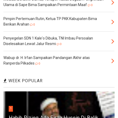
Ulama di Sape Bima Sampaikan Permintaan Maaf
0
Pimpin Pertemuan Rutin, Ketua TP PKK Kabupaten Bima
Berikan Arahan
0
Penyegelan SDN 1 Kale'o Dibuka, TNI Imbau Persoalan
Diselesaikan Lewat Jalur Resmi
0
Wabup dr. H. Irfan Sampaikan Pandangan Akhir atas
Ranperda Pilkades
0
WEEK POPULAR
1
Habib Rizieq Ada Firza Husein Di Balik