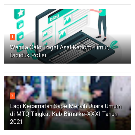
1
Wanita Calo Togel Asal Radom Timur,
Diciduk Polisi
2
Lagi Kecamatan Sape Meraih Juara Umum
di MTQ Tingkat Kab Bima ke-XXXI Tahun
2021