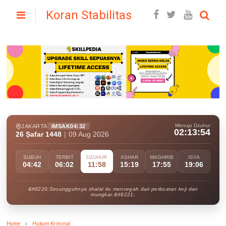
Koran Stabilitas
Menuju Dzuhur
JAKARTA
IMSAK
04:32
02:13:53
26 Ṣafar 1448
|
09 Aug 2026
SUBUH
TERBIT
DZUHUR
ASHAR
MAGHRIB
ISYA
04:42
06:02
11:58
15:19
17:55
19:06
&#8220;Sesungguhnya shalat itu mencegah dari perbuatan keji dan
mungkar.&#8221;
Home
Hukum Kriminal