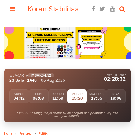
Koran Stabilitas
Menuju Ashar
JAKARTA
IMSAK
04:32
02:28:31
23 Ṣafar 1448
|
06 Aug 2026
SUBUH
TERBIT
DZUHUR
ASHAR
MAGHRIB
ISYA
04:42
06:03
11:59
15:20
17:55
19:06
&#8220;Sesungguhnya shalat itu mencegah dari perbuatan keji dan
mungkar.&#8221;
Home
Featured
Politik