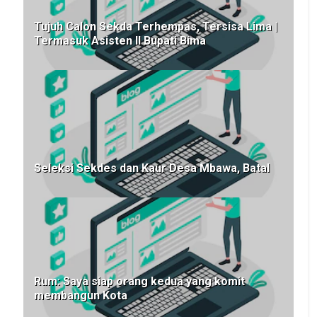
Tujuh Calon Sekda Terhempas, Tersisa Lima |
Termasuk Asisten II Bupati Bima
Seleksi Sekdes dan Kaur Desa Mbawa, Batal
Rum: Saya siap orang kedua yang komit
membangun Kota