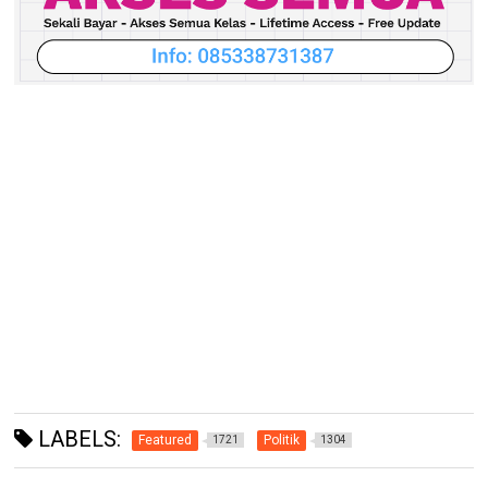
LABELS:
Featured
Politik
1721
1304