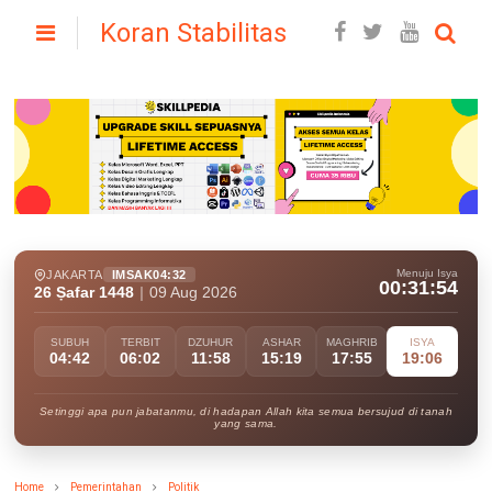
Koran Stabilitas
Menuju Isya
JAKARTA
IMSAK
04:32
00:31:53
26 Ṣafar 1448
|
09 Aug 2026
SUBUH
TERBIT
DZUHUR
ASHAR
MAGHRIB
ISYA
04:42
06:02
11:58
15:19
17:55
19:06
Setinggi apa pun jabatanmu, di hadapan Allah kita semua bersujud di tanah
yang sama.
Home
Pemerintahan
Politik