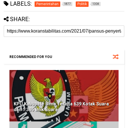
LABELS:
Pemerintahan
Politik
1877
1304
SHARE:
RECOMMENDED FOR YOU
KPU Kabupate Bima Terima 639 Kotak Suara
dan 1.386 Bilik Suara