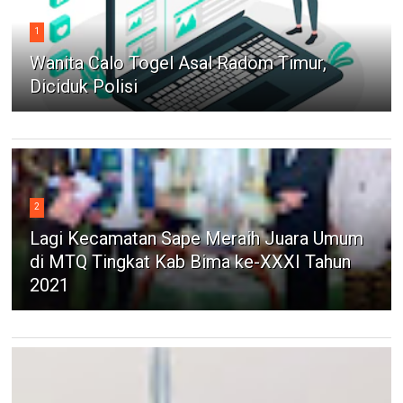
1
Wanita Calo Togel Asal Radom Timur,
Diciduk Polisi
2
Lagi Kecamatan Sape Meraih Juara Umum
di MTQ Tingkat Kab Bima ke-XXXI Tahun
2021