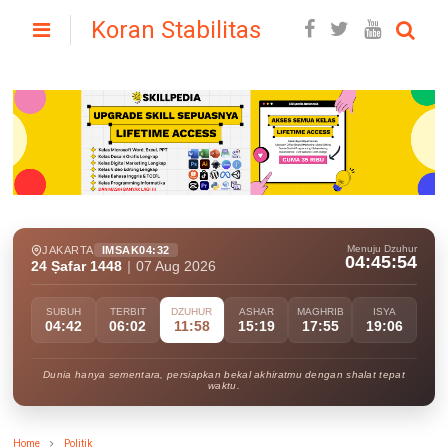
Koran Stabilitas
Menuju Dzuhur
JAKARTA
IMSAK
04:32
04:45:52
24 Ṣafar 1448
|
07 Aug 2026
SUBUH
TERBIT
DZUHUR
ASHAR
MAGHRIB
ISYA
04:42
06:02
11:58
15:19
17:55
19:06
Dunia hanya sementara, persiapkan bekal akhiratmu dengan shalat tepat
waktu.
Home
Politik