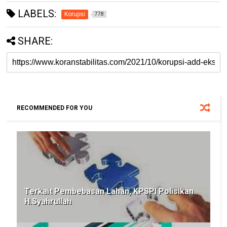
LABELS:
Korupsi
778
SHARE:
RECOMMENDED FOR YOU
Terkait Pembebasan Lahan, KPSPI Polisikan
H.Syahrullah