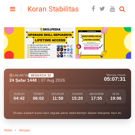
Koran Stabilitas
Menuju Imsak
JAKARTA
IMSAK
04:32
05:07:30
24 Ṣafar 1448
|
07 Aug 2026
SUBUH
TERBIT
DZUHUR
ASHAR
MAGHRIB
ISYA
04:42
06:02
11:58
15:20
17:55
19:06
Shalat adalah kunci dari segala pintu keberkahan dalam hidupmu hari ini.
Home
Korupsi