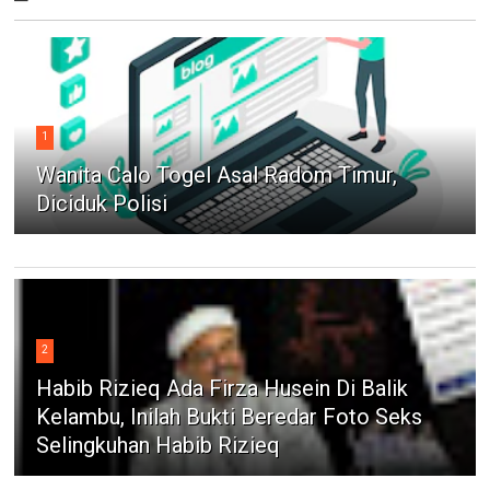
1
Wanita Calo Togel Asal Radom Timur,
Diciduk Polisi
2
Habib Rizieq Ada Firza Husein Di Balik
Kelambu, Inilah Bukti Beredar Foto Seks
Selingkuhan Habib Rizieq