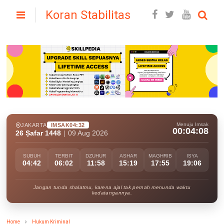
Koran Stabilitas
Menuju Imsak
JAKARTA
IMSAK
04:32
00:04:07
26 Ṣafar 1448
|
09 Aug 2026
SUBUH
TERBIT
DZUHUR
ASHAR
MAGHRIB
ISYA
04:42
06:02
11:58
15:19
17:55
19:06
Jangan tunda shalatmu, karena ajal tak pernah menunda waktu
kedatangannya.
Home
Hukum Kriminal