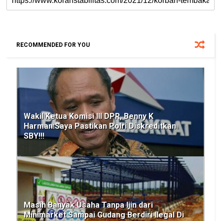
RECOMMENDED FOR YOU
Wakil Ketua Komisi III DPR, Benny K
Harman:Saya Pastikan Polri Diskreditkan
SBY!!!
Masih Banyak Usaha Tanpa Ijin dari
Minimarket Sampai Gudang Berdiri Ilegal Di