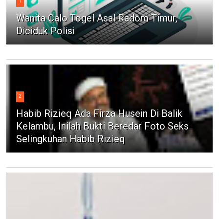
1
Wanita Calo Togel Asal Radom Timur,
Diciduk Polisi
2
Habib Rizieq Ada Firza Husein Di Balik
Kelambu, Inilah Bukti Beredar Foto Seks
Selingkuhan Habib Rizieq