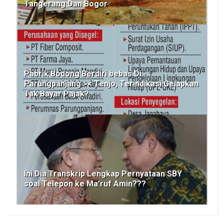
Tangerang Dan Bogor
Pabrik Bodong Berdiri bebas Di
Parungpanjang >< Tenjo, Terindikasi Gelapkan
Tak Bayar Pajak?
Ini Dia Transkrip Lengkap Pernyataan SBY
soal Telepon ke Ma'ruf Amin???