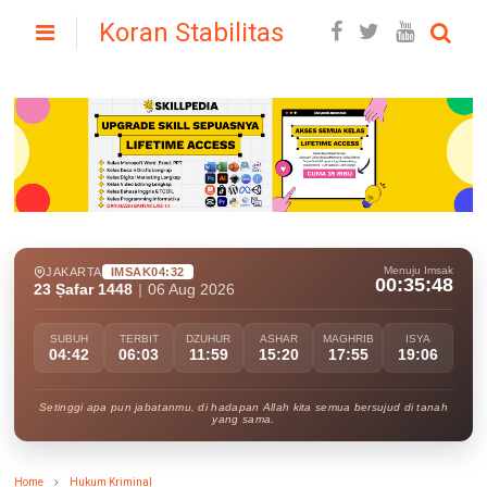
Koran Stabilitas
Menuju Imsak
JAKARTA
IMSAK
04:32
00:35:47
23 Ṣafar 1448
|
06 Aug 2026
SUBUH
TERBIT
DZUHUR
ASHAR
MAGHRIB
ISYA
04:42
06:03
11:59
15:20
17:55
19:06
Setinggi apa pun jabatanmu, di hadapan Allah kita semua bersujud di tanah
yang sama.
Home
Hukum Kriminal