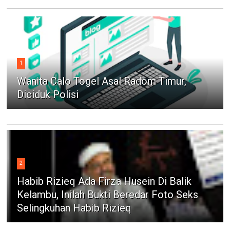
1
Wanita Calo Togel Asal Radom Timur,
Diciduk Polisi
2
Habib Rizieq Ada Firza Husein Di Balik
Kelambu, Inilah Bukti Beredar Foto Seks
Selingkuhan Habib Rizieq