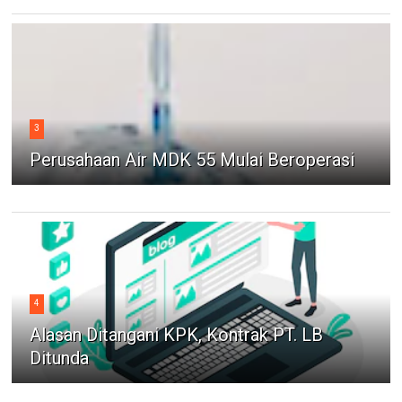
3
Perusahaan Air MDK 55 Mulai Beroperasi
4
Alasan Ditangani KPK, Kontrak PT. LB
Ditunda