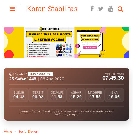
Koran Stabilitas
Menuju Imsak
JAKARTA
IMSAK
04:32
07:45:29
25 Ṣafar 1448
|
08 Aug 2026
SUBUH
TERBIT
DZUHUR
ASHAR
MAGHRIB
ISYA
04:42
06:02
11:58
15:20
17:55
19:06
Jangan tunda shalatmu, karena ajal tak pernah menunda waktu
kedatangannya.
Home
Sosial Ekonomi