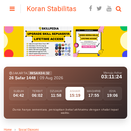
Koran Stabilitas
Menuju Ashar
JAKARTA
IMSAK
04:32
03:11:23
26 Ṣafar 1448
|
09 Aug 2026
SUBUH
TERBIT
DZUHUR
ASHAR
MAGHRIB
ISYA
04:42
06:02
11:58
15:19
17:55
19:06
Dunia hanya sementara, persiapkan bekal akhiratmu dengan shalat tepat
waktu.
Home
Sosial Ekonomi