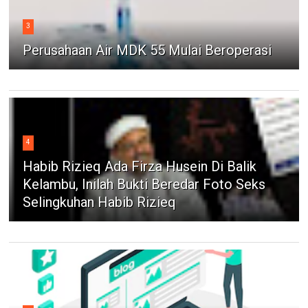
3
Perusahaan Air MDK 55 Mulai Beroperasi
4
Habib Rizieq Ada Firza Husein Di Balik
Kelambu, Inilah Bukti Beredar Foto Seks
Selingkuhan Habib Rizieq