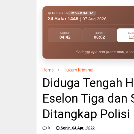
JAKARTA
IMSAK
04:32
24 Ṣafar 1448
|
07 Aug 2026
SUBUH
TERBIT
DZ
04:42
06:02
11
Setinggi apa pun jabatanmu, di h
Home
Hukum Kriminal
Diduga Tengah H
Eselon Tiga dan 
Ditangkap Polisi
0
Senin, 04 April 2022