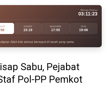
Menuju Dzuhur
03:11:22
UHUR
ASHAR
MAGHRIB
ISYA
:58
15:19
17:55
19:06
adapan Allah kita semua bersujud di tanah yang sama.
isap Sabu, Pejabat
Staf Pol-PP Pemkot