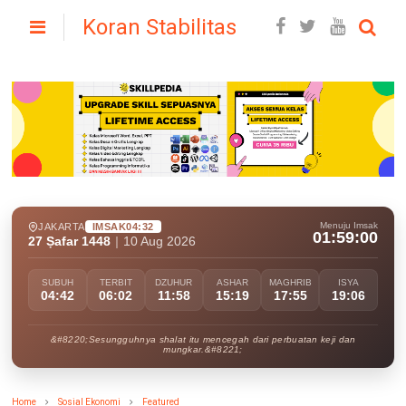
Koran Stabilitas
Menuju Imsak
JAKARTA
IMSAK
04:32
01:58:58
27 Ṣafar 1448
|
10 Aug 2026
SUBUH
TERBIT
DZUHUR
ASHAR
MAGHRIB
ISYA
04:42
06:02
11:58
15:19
17:55
19:06
&#8220;Sesungguhnya shalat itu mencegah dari perbuatan keji dan
mungkar.&#8221;
Home
Sosial Ekonomi
Featured