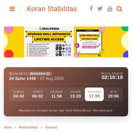
Koran Stabilitas
Menuju Maghrib
JAKARTA
IMSAK
04:32
02:16:17
24 Ṣafar 1448
|
07 Aug 2026
SUBUH
TERBIT
DZUHUR
ASHAR
MAGHRIB
ISYA
04:42
06:02
11:58
15:20
17:55
19:06
Masalahmu mungkin besar, tapi Allah Maha Besar. Mari bersujud.
Home
Pemerintahan
Featured