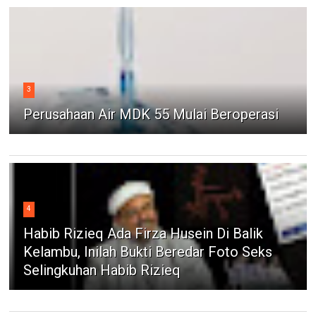
3
Perusahaan Air MDK 55 Mulai Beroperasi
4
Habib Rizieq Ada Firza Husein Di Balik
Kelambu, Inilah Bukti Beredar Foto Seks
Selingkuhan Habib Rizieq