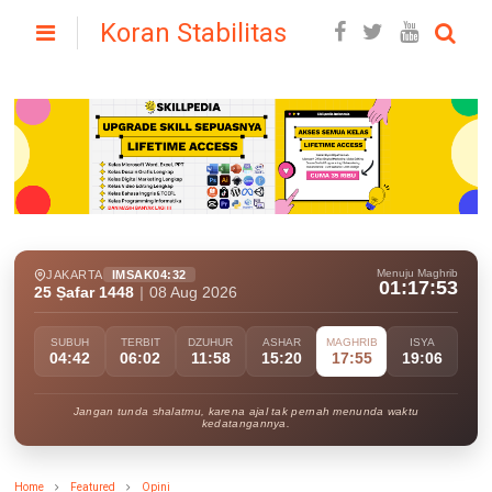
Koran Stabilitas
Menuju Maghrib
JAKARTA
IMSAK
04:32
01:17:51
25 Ṣafar 1448
|
08 Aug 2026
SUBUH
TERBIT
DZUHUR
ASHAR
MAGHRIB
ISYA
04:42
06:02
11:58
15:20
17:55
19:06
Jangan tunda shalatmu, karena ajal tak pernah menunda waktu
kedatangannya.
Home
Featured
Opini