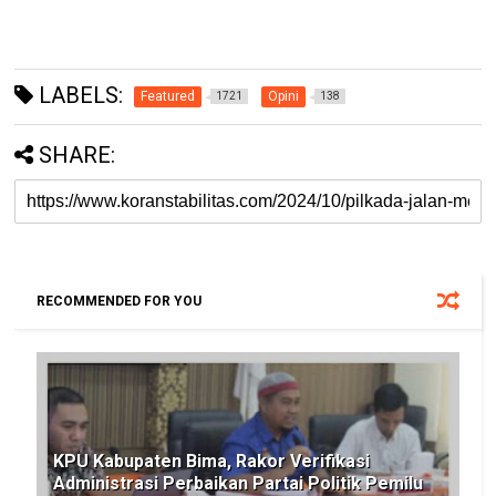
LABELS:
Featured
Opini
1721
138
SHARE:
RECOMMENDED FOR YOU
KPU Kabupaten Bima, Rakor Verifikasi
Administrasi Perbaikan Partai Politik Pemilu