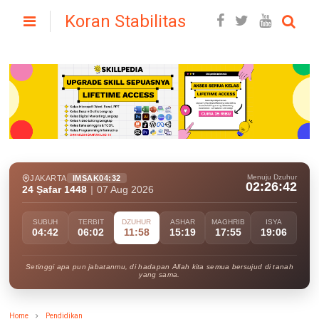
Koran Stabilitas
Menuju Dzuhur
JAKARTA
IMSAK
04:32
02:26:41
24 Ṣafar 1448
|
07 Aug 2026
SUBUH
TERBIT
DZUHUR
ASHAR
MAGHRIB
ISYA
04:42
06:02
11:58
15:19
17:55
19:06
Setinggi apa pun jabatanmu, di hadapan Allah kita semua bersujud di tanah
yang sama.
Home
Pendidikan