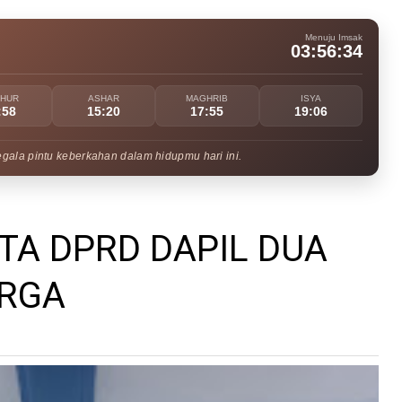
Menuju Imsak
03:56:33
UHUR
ASHAR
MAGHRIB
ISYA
:58
15:20
17:55
19:06
egala pintu keberkahan dalam hidupmu hari ini.
TA DPRD DAPIL DUA
ARGA