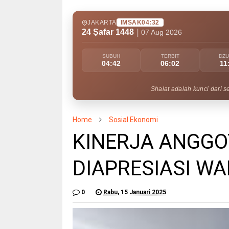
JAKARTA
IMSAK
04:32
24 Ṣafar 1448
|
07 Aug 2026
SUBUH
TERBIT
DZ
04:42
06:02
11
Shalat adalah kunci dari s
Home
Sosial Ekonomi
KINERJA ANGGO
DIAPRESIASI W
0
Rabu, 15 Januari 2025