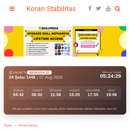
Koran Stabilitas
Menuju Imsak
JAKARTA
IMSAK
04:32
05:24:28
24 Ṣafar 1448
|
07 Aug 2026
SUBUH
TERBIT
DZUHUR
ASHAR
MAGHRIB
ISYA
04:42
06:02
11:58
15:20
17:55
19:06
Shalat adalah kunci dari segala pintu keberkahan dalam hidupmu hari ini.
Home
Pemerintahan