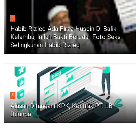
4
Habib Rizieq Ada Firza Husein Di Balik
Kelambu, Inilah Bukti Beredar Foto Seks
Selingkuhan Habib Rizieq
5
Alasan Ditangani KPK, Kontrak PT. LB
Ditunda