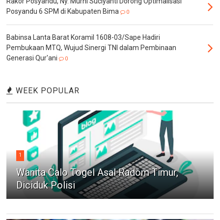
Rakor Posyandu, Ny. Murni Suciyanti Dorong Optimalisasi
Posyandu 6 SPM di Kabupaten Bima
0
Babinsa Lanta Barat Koramil 1608-03/Sape Hadiri
Pembukaan MTQ, Wujud Sinergi TNI dalam Pembinaan
Generasi Qur'ani
0
WEEK POPULAR
1
Wanita Calo Togel Asal Radom Timur,
Diciduk Polisi