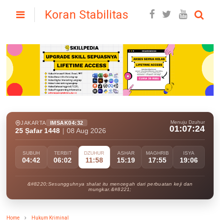
Koran Stabilitas
Menuju Dzuhur
JAKARTA
IMSAK
04:32
01:07:22
25 Ṣafar 1448
|
08 Aug 2026
SUBUH
TERBIT
DZUHUR
ASHAR
MAGHRIB
ISYA
04:42
06:02
11:58
15:19
17:55
19:06
&#8220;Sesungguhnya shalat itu mencegah dari perbuatan keji dan
mungkar.&#8221;
Home
Hukum Kriminal