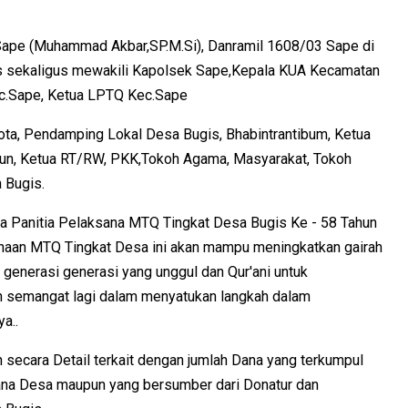
t Sape (Muhammad Akbar,SP.M.Si), Danramil 1608/03 Sape di
as sekaligus mewakili Kapolsek Sape,Kepala KUA Kecamatan
ec.Sape, Ketua LPTQ Kec.Sape
ta, Pendamping Lokal Desa Bugis, Bhabintrantibum, Ketua
sun, Ketua RT/RW, PKK,Tokoh Agama, Masyarakat, Tokoh
 Bugis.
a Panitia Pelaksana MTQ Tingkat Desa Bugis Ke - 58 Tahun
naan MTQ Tingkat Desa ini akan mampu meningkatkan gairah
 generasi generasi yang unggul dan Qur'ani untuk
h semangat lagi dalam menyatukan langkah dalam
a..
n secara Detail terkait dengan jumlah Dana yang terkumpul
na Desa maupun yang bersumber dari Donatur dan