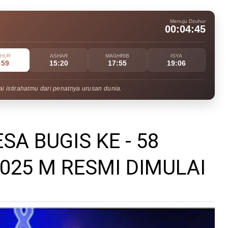
Menuju Dzuhur
00:04:43
UHUR
ASHAR
MAGHRIB
ISYA
:59
15:20
17:55
19:06
i istirahatmu dari penatnya urusan dunia.
SA BUGIS KE - 58
025 M RESMI DIMULAI