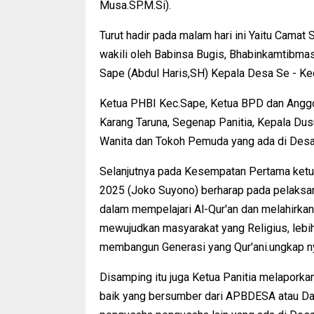
Musa.SP.M.Si).
Turut hadir pada malam hari ini Yaitu Cama
wakili oleh Babinsa Bugis, Bhabinkamtibm
Sape (Abdul Haris,SH) Kepala Desa Se - K
Ketua PHBI Kec.Sape, Ketua BPD dan Anggo
Karang Taruna, Segenap Panitia, Kepala Du
Wanita dan Tokoh Pemuda yang ada di Desa
Selanjutnya pada Kesempatan Pertama ketu
2025 (Joko Suyono) berharap pada pelaksa
dalam mempelajari Al-Qur'an dan melahirkan
mewujudkan masyarakat yang Religius, lebi
membangun Generasi yang Qur'ani.ungkap ny
Disamping itu juga Ketua Panitia melaporka
baik yang bersumber dari APBDESA atau Da