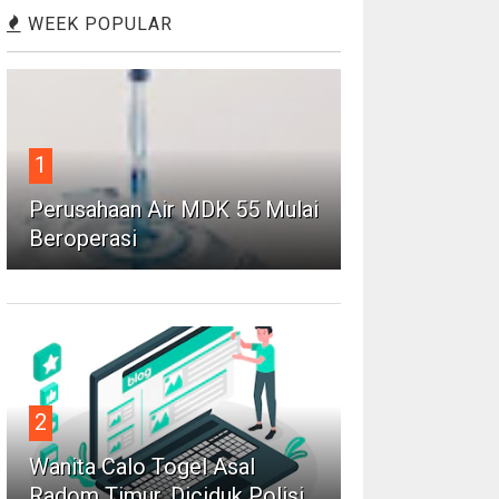
WEEK POPULAR
1
Perusahaan Air MDK 55 Mulai
Beroperasi
2
Wanita Calo Togel Asal
Radom Timur, Diciduk Polisi