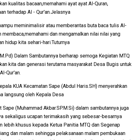
kan kualitas bacaan,memahami ayat ayat Al-Quran,
n terhadap Al - Qur'an.Jelasnya
ampu meminimalisir atau memberantas buta baca tulis Al-
m membaca,memahami dan mengamalkan nilai nilai yang
 hidup kita sehari-hari.Tuturnya
.M.Pd) Dalam Sambutannya berharap semoga Kegiatan MTQ
an kita dan generasi terutama masyarakat Desa Bugis untuk
Al-Qur'an.
pala KUA Kecamatan Sape (Abdul Haris.SH) menyerahkan
ma langsung oleh Kepala Desa
at Sape (Muhammad Akbar.SP.M.Si) dalam sambutannya juga
a sekaligus ucapan terimakasih yang sebesar-besarnya
n lebih khusus kepada Ketua Panitia MTQ dan Segenap
 siang dan malam sehingga pelaksanaan malam pembukaan