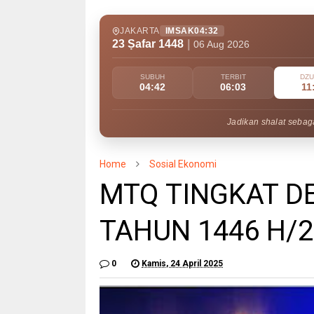
JAKARTA
IMSAK
04:32
23 Ṣafar 1448
|
06 Aug 2026
SUBUH
TERBIT
DZ
04:42
06:03
11
Jadikan shalat sebaga
Home
Sosial Ekonomi
MTQ TINGKAT DE
TAHUN 1446 H/2
0
Kamis, 24 April 2025