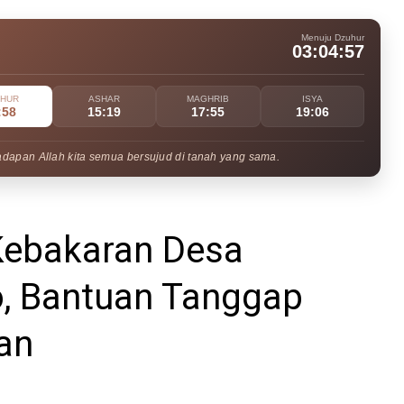
Menuju Dzuhur
03:04:56
UHUR
ASHAR
MAGHRIB
ISYA
:58
15:19
17:55
19:06
adapan Allah kita semua bersujud di tanah yang sama.
Kebakaran Desa
o, Bantuan Tanggap
an