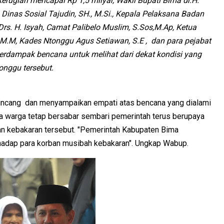
erugian mencapai Rp 1,5 milyar, Wakil Bupati Bima dr.H.
Dinas Sosial Tajudin, SH., M.Si., Kepala Pelaksana Badan
. H. Isyah, Camat Palibelo Muslim, S.Sos,M.Ap, Ketua
M.M, Kades Ntonggu Agus Setiawan, S.E , dan para pejabat
 terdampak bencana untuk melihat dari dekat kondisi yang
nggu tersebut.
erbincang dan menyampaikan empati atas bencana yang dialami
a warga tetap bersabar sembari pemerintah terus berupaya
an kebakaran tersebut. "Pemerintah Kabupaten Bima
adap para korban musibah kebakaran". Ungkap Wabup.