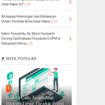
Gelar Rakor ILP
0
Antisipasi Kekeringan dan Kebakaran
Hutan, Pemkab Bima Gelar Rakor
0
Rakor Posyandu, Ny. Murni Suciyanti
Dorong Optimalisasi Posyandu 6 SPM di
Kabupaten Bima
0
WEEK POPULAR
1
Wanita Calo Togel Asal
Radom Timur, Diciduk Polisi