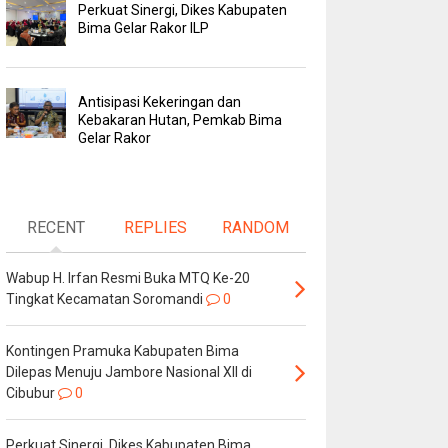
Perkuat Sinergi, Dikes Kabupaten
Bima Gelar Rakor ILP
Antisipasi Kekeringan dan
Kebakaran Hutan, Pemkab Bima
Gelar Rakor
RECENT
REPLIES
RANDOM
Wabup H. Irfan Resmi Buka MTQ Ke-20
Tingkat Kecamatan Soromandi
0
Kontingen Pramuka Kabupaten Bima
Dilepas Menuju Jambore Nasional XII di
Cibubur
0
Perkuat Sinergi, Dikes Kabupaten Bima