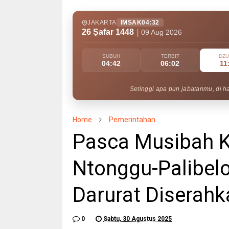
JAKARTA
IMSAK
04:32
26 Ṣafar 1448
|
09 Aug 2026
SUBUH
TERBIT
DZ
04:42
06:02
11
Setinggi apa pun jabatanmu, di h
Home
Pemerintahan
Pasca Musibah 
Ntonggu-Palibel
Darurat Diserahk
0
Sabtu, 30 Agustus 2025