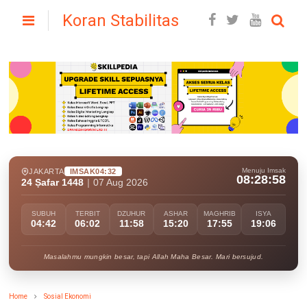
Koran Stabilitas
Menuju Imsak
JAKARTA
IMSAK
04:32
08:28:57
24 Ṣafar 1448
|
07 Aug 2026
SUBUH
TERBIT
DZUHUR
ASHAR
MAGHRIB
ISYA
04:42
06:02
11:58
15:20
17:55
19:06
Masalahmu mungkin besar, tapi Allah Maha Besar. Mari bersujud.
Home
Sosial Ekonomi