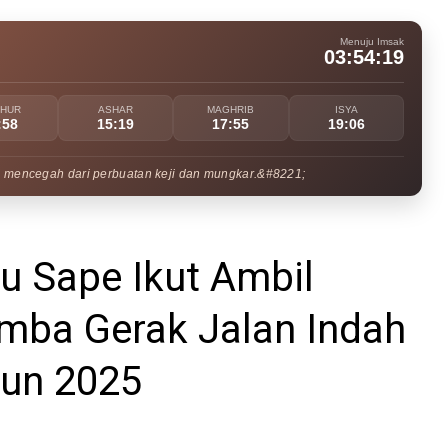
Menuju Imsak
03:54:17
UHUR
ASHAR
MAGHRIB
ISYA
:58
15:19
17:55
19:06
 mencegah dari perbuatan keji dan mungkar.&#8221;
u Sape Ikut Ambil
mba Gerak Jalan Indah
hun 2025