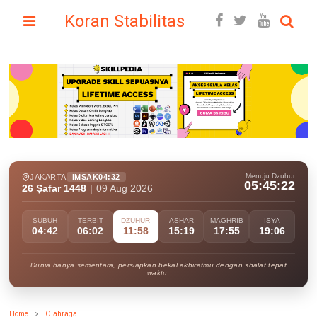
Koran Stabilitas
Menuju Dzuhur
JAKARTA
IMSAK
04:32
05:45:21
26 Ṣafar 1448
|
09 Aug 2026
SUBUH
TERBIT
DZUHUR
ASHAR
MAGHRIB
ISYA
04:42
06:02
11:58
15:19
17:55
19:06
Dunia hanya sementara, persiapkan bekal akhiratmu dengan shalat tepat
waktu.
Home
Olahraga