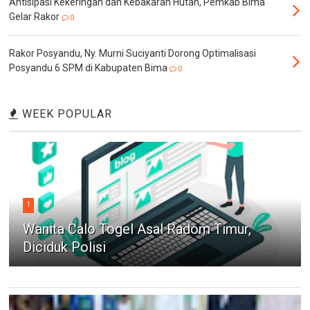
Antisipasi Kekeringan dan Kebakaran Hutan, Pemkab Bima
Gelar Rakor
0
Rakor Posyandu, Ny. Murni Suciyanti Dorong Optimalisasi
Posyandu 6 SPM di Kabupaten Bima
0
WEEK POPULAR
1
Wanita Calo Togel Asal Radom Timur,
Diciduk Polisi