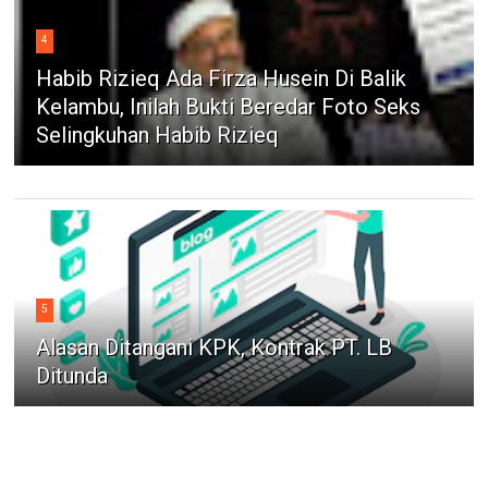
4
Habib Rizieq Ada Firza Husein Di Balik
Kelambu, Inilah Bukti Beredar Foto Seks
Selingkuhan Habib Rizieq
5
Alasan Ditangani KPK, Kontrak PT. LB
Ditunda