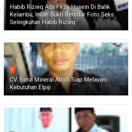
Habib Rizieq Ada Firza Husein Di Balik
Kelambu, Inilah Bukti Beredar Foto Seks
Selingkuhan Habib Rizieq
4
CV. Bima Mineral Abadi Siap Melayani
Kebutuhan Elpiji