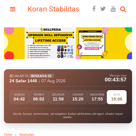
Koran Stabilitas
Menuju Isya
JAKARTA
IMSAK
04:32
00:43:56
24 Ṣafar 1448
|
07 Aug 2026
SUBUH
TERBIT
DZUHUR
ASHAR
MAGHRIB
ISYA
04:42
06:02
11:58
15:20
17:55
19:06
Dunia hanya sementara, persiapkan bekal akhiratmu dengan shalat tepat
waktu.
Home
Kesehatan