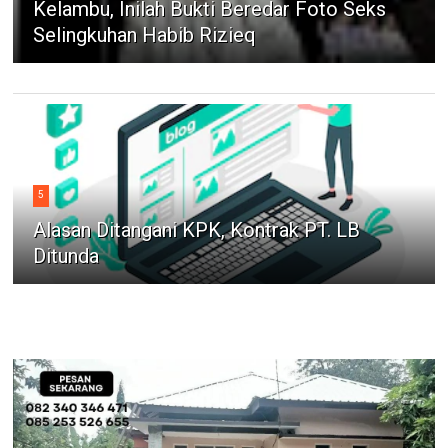
Kelambu, Inilah Bukti Beredar Foto Seks
Selingkuhan Habib Rizieq
5
Alasan Ditangani KPK, Kontrak PT. LB
Ditunda