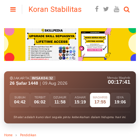
Koran Stabilitas
Menuju Maghrib
JAKARTA
IMSAK
04:32
00:17:39
26 Ṣafar 1448
|
09 Aug 2026
SUBUH
TERBIT
DZUHUR
ASHAR
MAGHRIB
ISYA
04:42
06:02
11:58
15:19
17:55
19:06
Shalat adalah kunci dari segala pintu keberkahan dalam hidupmu hari ini.
Home
Pendidikan