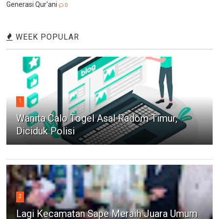
Generasi Qur'ani
0
WEEK POPULAR
1
Wanita Calo Togel Asal Radom Timur,
Diciduk Polisi
2
Lagi Kecamatan Sape Meraih Juara Umum