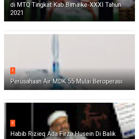
di MTQ Tingkat Kab Bima ke-XXXI Tahun
2021
3
Perusahaan Air MDK 55 Mulai Beroperasi
4
Habib Rizieq Ada Firza Husein Di Balik