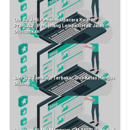
Qurais Jadi Pembina Upacara Kwartir
Pramuka | Pemenang Lomba Gerak Jalan
Diumumkan
SMPN 3 Tambora Terbakar, Dua Kelas Hangus
Dilahap