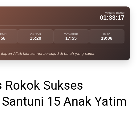
Menuju Imsak
01:33:16
UHUR
ASHAR
MAGHRIB
ISYA
:58
15:20
17:55
19:06
adapan Allah kita semua bersujud di tanah yang sama.
os Rokok Sukses
 Santuni 15 Anak Yatim