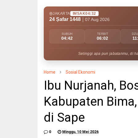
JAKARTA
IMSAK
04:32
24 Ṣafar 1448
|
07 Aug 2026
SUBUH
TERBIT
DZ
04:42
06:02
11
Setinggi apa pun jabatanmu, di h
Home
Sosial Ekonomi
Ibu Nurjanah, B
Kabupaten Bima,
di Sape
0
Minggu, 10 Mei 2026