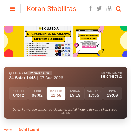
Koran Stabilitas
Menuju Dzuhur
JAKARTA
IMSAK
04:32
00:16:13
24 Ṣafar 1448
|
07 Aug 2026
SUBUH
TERBIT
DZUHUR
ASHAR
MAGHRIB
ISYA
04:42
06:02
11:58
15:19
17:55
19:06
Dunia hanya sementara, persiapkan bekal akhiratmu dengan shalat tepat
waktu.
Home
Sosial Ekonomi