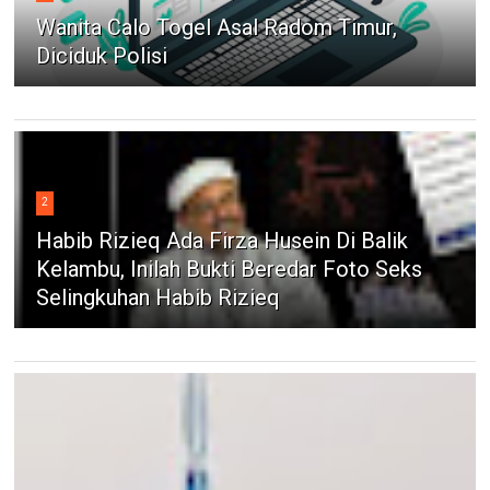
Wanita Calo Togel Asal Radom Timur,
Diciduk Polisi
2
Habib Rizieq Ada Firza Husein Di Balik
Kelambu, Inilah Bukti Beredar Foto Seks
Selingkuhan Habib Rizieq