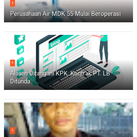
3
Perusahaan Air MDK 55 Mulai Beroperasi
4
Alasan Ditangani KPK, Kontrak PT. LB
Ditunda
5