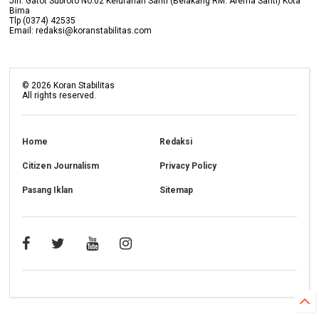
Jln. Gatot Subroto No.02 Kelurahan Santi (Belakang RM. Arema Santi) Kota
Bima
Tlp (0374) 42535
Email: redaksi@koranstabilitas.com
©
2026
Koran Stabilitas
All rights reserved.
Home
Redaksi
Citizen Journalism
Privacy Policy
Pasang Iklan
Sitemap