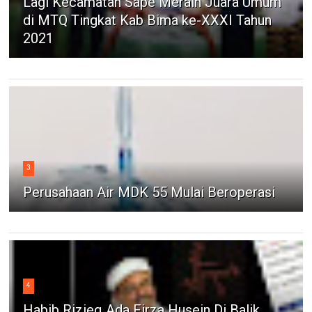
Lagi Kecamatan Sape Meraih Juara Umum
di MTQ Tingkat Kab Bima ke-XXXI Tahun
2021
3
Perusahaan Air MDK 55 Mulai Beroperasi
4
Habib Rizieq Ada Firza Husein Di Balik