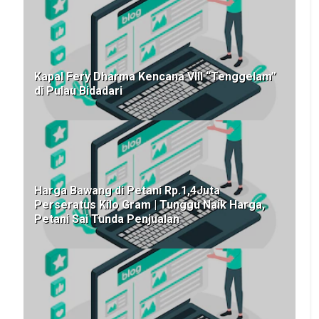
Kapal Fery Dharma Kencana VIII “Tenggelam”
di Pulau Bidadari
Harga Bawang di Petani Rp.1,4Juta
Perseratus Kilo Gram | Tunggu Naik Harga,
Petani Sai Tunda Penjualan