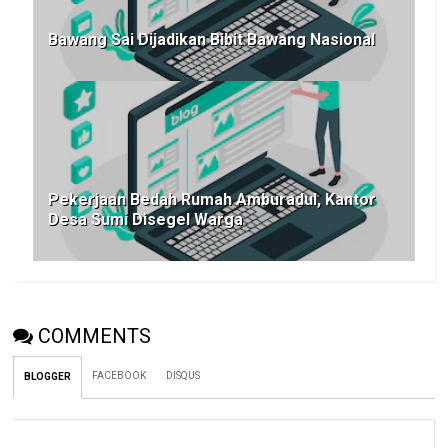
Bawang Sai Dijadikan Bibit Bawang Nasional
Pekerjaan Bedah Rumah Amburadul, Kantor
Desa Sumi Disegel Warga
COMMENTS
FACEBOOK
DISQUS
BLOGGER