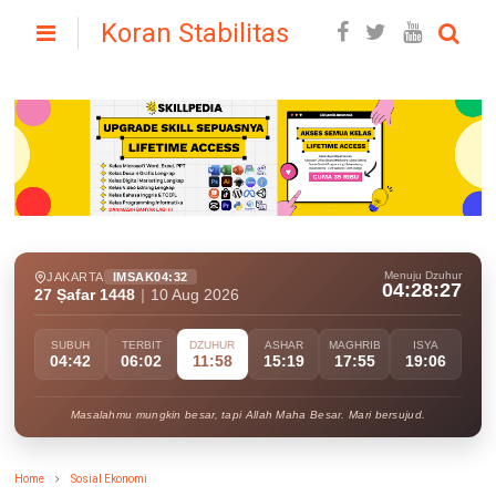
Koran Stabilitas
Menuju Dzuhur
JAKARTA
IMSAK
04:32
04:28:25
27 Ṣafar 1448
|
10 Aug 2026
SUBUH
TERBIT
DZUHUR
ASHAR
MAGHRIB
ISYA
04:42
06:02
11:58
15:19
17:55
19:06
Masalahmu mungkin besar, tapi Allah Maha Besar. Mari bersujud.
Home
Sosial Ekonomi