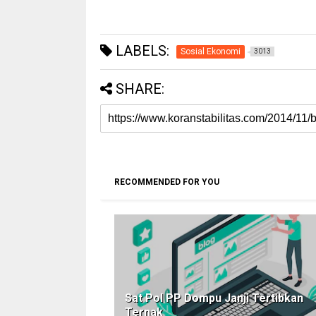
LABELS:
Sosial Ekonomi
3013
SHARE:
RECOMMENDED FOR YOU
Sat Pol PP Dompu Janji Tertibkan
Ternak