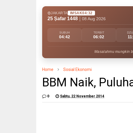
JAKARTA
IMSAK
04:32
25 Ṣafar 1448
|
08 Aug 2026
SUBUH
TERBIT
DZ
04:42
06:02
11
Masalahmu mungkin bes
Home
Sosial Ekonomi
BBM Naik, Puluh
0
Sabtu, 22 November 2014