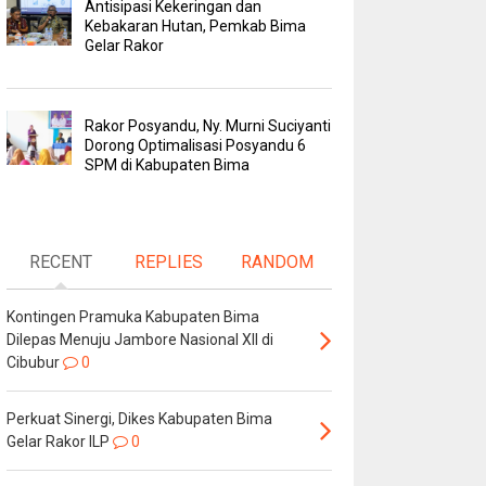
Antisipasi Kekeringan dan
Kebakaran Hutan, Pemkab Bima
Gelar Rakor
Rakor Posyandu, Ny. Murni Suciyanti
Dorong Optimalisasi Posyandu 6
SPM di Kabupaten Bima
RECENT
REPLIES
RANDOM
Kontingen Pramuka Kabupaten Bima
Dilepas Menuju Jambore Nasional XII di
Cibubur
0
Perkuat Sinergi, Dikes Kabupaten Bima
Gelar Rakor ILP
0