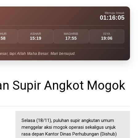
Menuju Imsak
01:16:04
UHUR
ASHAR
MAGHRIB
ISYA
:58
15:19
17:55
19:06
ar, tapi Allah Maha Besar. Mari bersujud.
an Supir Angkot Mogok
Selasa (18/11), puluhan supir angkutan umum
menggelar aksi mogok operasi sekaligus unjuk
rasa depan Kantor Dinas Perhubungan (Dishub)