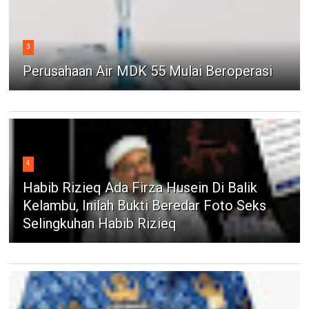
3
Perusahaan Air MDK 55 Mulai Beroperasi
4
Habib Rizieq Ada Firza Husein Di Balik
Kelambu, Inilah Bukti Beredar Foto Seks
Selingkuhan Habib Rizieq