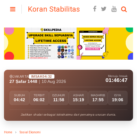
Koran Stabilitas
Menuju Imsak
JAKARTA
IMSAK
04:32
01:46:45
27 Ṣafar 1448
|
10 Aug 2026
SUBUH
TERBIT
DZUHUR
ASHAR
MAGHRIB
ISYA
04:42
06:02
11:58
15:19
17:55
19:06
Jadikan shalat sebagai istirahatmu dari penatnya urusan dunia.
Home
Sosial Ekonomi