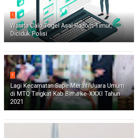
1
Wanita Calo Togel Asal Radom Timur,
Diciduk Polisi
2
Lagi Kecamatan Sape Meraih Juara Umum
di MTQ Tingkat Kab Bima ke-XXXI Tahun
2021