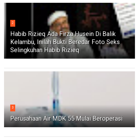
2
Habib Rizieq Ada Firza Husein Di Balik
Kelambu, Inilah Bukti Beredar Foto Seks
Selingkuhan Habib Rizieq
3
Perusahaan Air MDK 55 Mulai Beroperasi