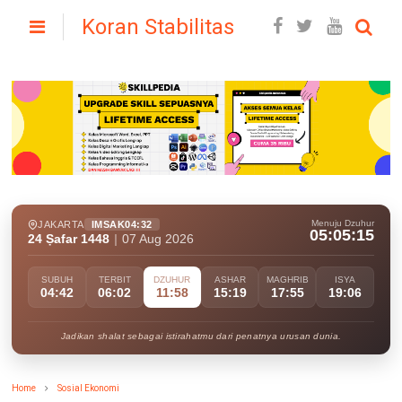
Koran Stabilitas
Menuju Dzuhur
JAKARTA
IMSAK
04:32
05:05:13
24 Ṣafar 1448
|
07 Aug 2026
SUBUH
TERBIT
DZUHUR
ASHAR
MAGHRIB
ISYA
04:42
06:02
11:58
15:19
17:55
19:06
Jadikan shalat sebagai istirahatmu dari penatnya urusan dunia.
Home
Sosial Ekonomi