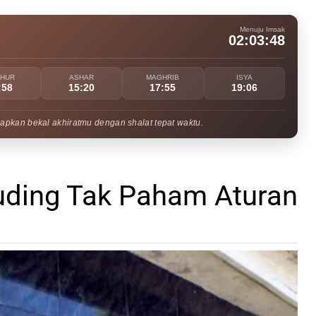
Menuju Imsak
02:03:47
UHUR
ASHAR
MAGHRIB
ISYA
:58
15:20
17:55
19:06
apkan bekal akhiratmu dengan shalat tepat waktu.
uding Tak Paham Aturan