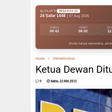
JAKARTA
IMSAK
04:32
24 Ṣafar 1448
|
07 Aug 2026
SUBUH
TERBIT
DZ
04:42
06:02
11
Dunia hanya sementara, persi
Home
Pemerintahan
Ketua Dewan Dit
0
Sabtu, 23 Mei 2015