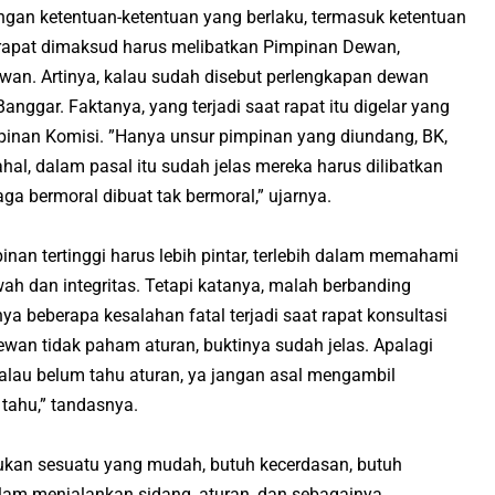
dengan ketentuan-ketentuan yang berlaku, termasuk ketentuan
rapat dimaksud harus melibatkan Pimpinan Dewan,
wan. Artinya, kalau sudah disebut perlengkapan dewan
anggar. Faktanya, yang terjadi saat rapat itu digelar yang
nan Komisi. ”Hanya unsur pimpinan yang diundang, BK,
hal, dalam pasal itu sudah jelas mereka harus dilibatkan
ga bermoral dibuat tak bermoral,” ujarnya.
an tertinggi harus lebih pintar, terlebih dalam memahami
h dan integritas. Tetapi katanya, malah berbanding
ya beberapa kesalahan fatal terjadi saat rapat konsultasi
 dewan tidak paham aturan, buktinya sudah jelas. Apalagi
 kalau belum tahu aturan, ya jangan asal mengambil
tahu,” tandasnya.
ukan sesuatu yang mudah, butuh kecerdasan, butuh
alam menjalankan sidang, aturan, dan sebagainya.