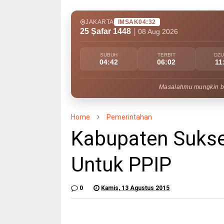
JAKARTA
IMSAK
04:32
25 Ṣafar 1448
|
08 Aug 2026
SUBUH
TERBIT
DZ
04:42
06:02
11
Masalahmu mungkin bes
Home
Pemerintahan
Kabupaten Sukse
Untuk PPIP
0
Kamis, 13 Agustus 2015