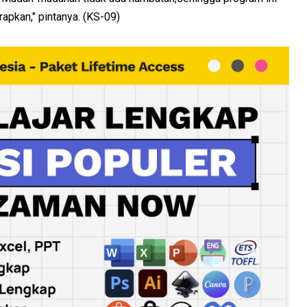
rapkan," pintanya. (KS-09)