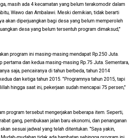
gga, masih ada 4 kecamatan yang belum terakomodir dalam
bitu, Wawo dan Ambalawi. Meski demikian, tidak berarti
tnya akan diperjuangkan bagi desa yang belum memperoleh
juangkan desa yang belum tersentuh program dimaksud,"
akan program ini masing-masing mendapat Rp.250 Juta.
ahap pertama dan kedua masing-masing Rp.75 Juta. Sementara,
Hanya saja, pencairanya di tahun berbeda, tahun 2014
kedua dan ketiga tahun 2015. "Programnya tahun 2015, tapi
llah hingga saat ini, pekerjaan sudah mencapai 75 persen,"
am program tersebut mengerjakan beberapa item. Seperti,
se, rabat gang, pembukaan jalan baru ekonomi, dan penanganan
ntaskan sesuai jadwal yang telah ditentukan. "Saya yakin,
u. Mudah-mudahan tidak ada hambatan,sehingga program ini