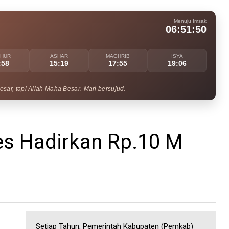
Menuju Imsak
06:51:49
UHUR
ASHAR
MAGHRIB
ISYA
:58
15:19
17:55
19:06
ar, tapi Allah Maha Besar. Mari bersujud.
s Hadirkan Rp.10 M
Setiap Tahun, Pemerintah Kabupaten (Pemkab)