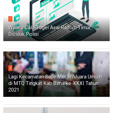
1
Wanita Calo Togel Asal Radom Timur,
Diciduk Polisi
2
Lagi Kecamatan Sape Meraih Juara Umum
di MTQ Tingkat Kab Bima ke-XXXI Tahun
2021