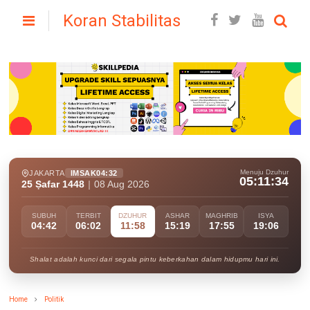
Koran Stabilitas
Menuju Dzuhur
JAKARTA
IMSAK
04:32
05:11:32
25 Ṣafar 1448
|
08 Aug 2026
SUBUH
TERBIT
DZUHUR
ASHAR
MAGHRIB
ISYA
04:42
06:02
11:58
15:19
17:55
19:06
Shalat adalah kunci dari segala pintu keberkahan dalam hidupmu hari ini.
Home
Politik