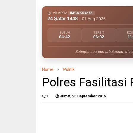
JAKARTA
IMSAK
04:32
24 Ṣafar 1448
|
07 Aug 2026
SUBUH
TERBIT
DZ
04:42
06:02
11
Setinggi apa pun jabatanmu, di h
Home
Politik
Polres Fasilitasi
0
Jumat, 25 September 2015