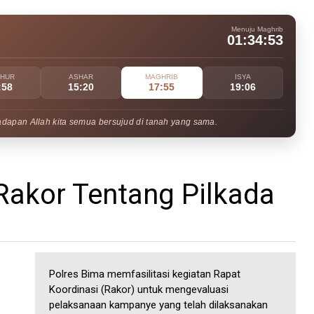
Menuju Maghrib
01:34:52
UHUR
ASHAR
MAGHRIB
ISYA
:58
15:20
17:55
19:06
adapan Allah kita semua bersujud di tanah yang sama.
 Rakor Tentang Pilkada
Polres Bima memfasilitasi kegiatan Rapat
Koordinasi (Rakor) untuk mengevaluasi
pelaksanaan kampanye yang telah dilaksanakan