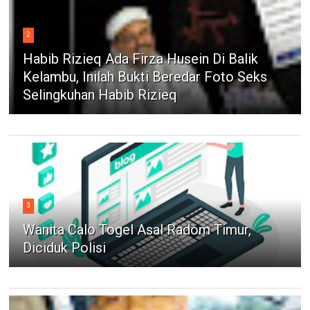
2
Habib Rizieq Ada Firza Husein Di Balik
Kelambu, Inilah Bukti Beredar Foto Seks
Selingkuhan Habib Rizieq
3
Wanita Calo Togel Asal Radom Timur,
Diciduk Polisi