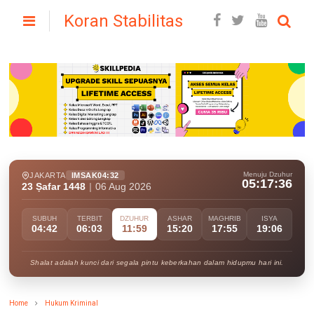
Koran Stabilitas
Menuju Dzuhur
JAKARTA
IMSAK
04:32
05:17:35
23 Ṣafar 1448
|
06 Aug 2026
SUBUH
TERBIT
DZUHUR
ASHAR
MAGHRIB
ISYA
04:42
06:03
11:59
15:20
17:55
19:06
Shalat adalah kunci dari segala pintu keberkahan dalam hidupmu hari ini.
Home
Hukum Kriminal