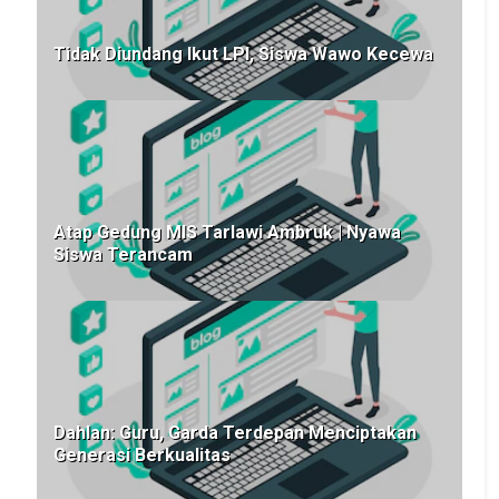
Tidak Diundang Ikut LPI, Siswa Wawo Kecewa
Atap Gedung MIS Tarlawi Ambruk | Nyawa
Siswa Terancam
Dahlan: Guru, Garda Terdepan Menciptakan
Generasi Berkualitas