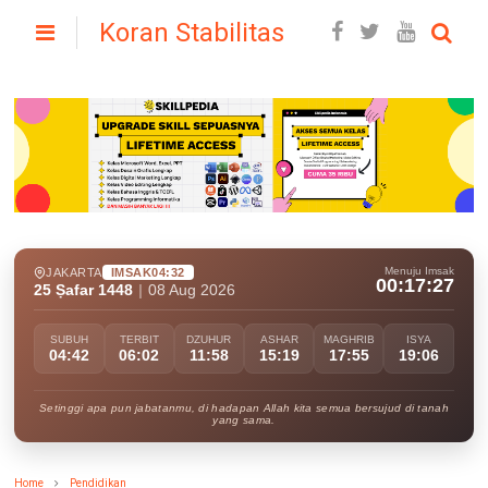
Koran Stabilitas
Menuju Imsak
JAKARTA
IMSAK
04:32
00:17:26
25 Ṣafar 1448
|
08 Aug 2026
SUBUH
TERBIT
DZUHUR
ASHAR
MAGHRIB
ISYA
04:42
06:02
11:58
15:19
17:55
19:06
Setinggi apa pun jabatanmu, di hadapan Allah kita semua bersujud di tanah
yang sama.
Home
Pendidikan