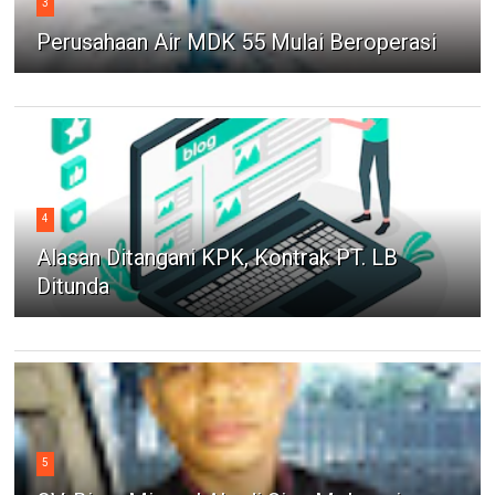
3
Perusahaan Air MDK 55 Mulai Beroperasi
4
Alasan Ditangani KPK, Kontrak PT. LB
Ditunda
5