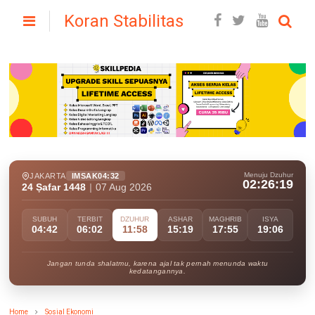
Koran Stabilitas
Menuju Dzuhur
JAKARTA
IMSAK
04:32
02:26:18
24 Ṣafar 1448
|
07 Aug 2026
SUBUH
TERBIT
DZUHUR
ASHAR
MAGHRIB
ISYA
04:42
06:02
11:58
15:19
17:55
19:06
Jangan tunda shalatmu, karena ajal tak pernah menunda waktu
kedatangannya.
Home
Sosial Ekonomi