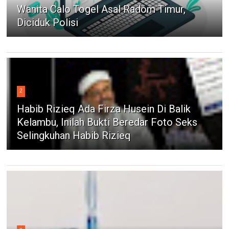
Wanita Calo Togel Asal Radom Timur,
Diciduk Polisi
2
Habib Rizieq Ada Firza Husein Di Balik
Kelambu, Inilah Bukti Beredar Foto Seks
Selingkuhan Habib Rizieq