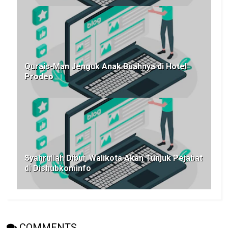
Qurais-Man Jenguk Anak Buahnya di Hotel
Prodeo
Syahrullah Dibui, Walikota Akan Tunjuk Pejabat
di Dishubkominfo
COMMENTS