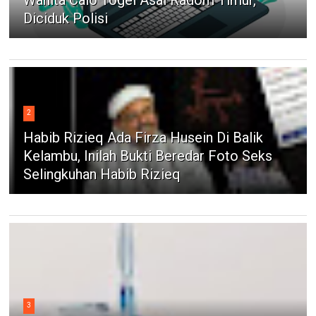
Wanita Calo Togel Asal Radom Timur,
Diciduk Polisi
2
Habib Rizieq Ada Firza Husein Di Balik
Kelambu, Inilah Bukti Beredar Foto Seks
Selingkuhan Habib Rizieq
3