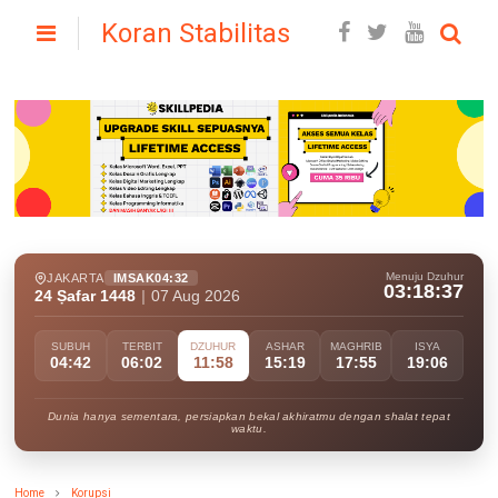
Koran Stabilitas
Menuju Dzuhur
JAKARTA
IMSAK
04:32
03:18:36
24 Ṣafar 1448
|
07 Aug 2026
SUBUH
TERBIT
DZUHUR
ASHAR
MAGHRIB
ISYA
04:42
06:02
11:58
15:19
17:55
19:06
Dunia hanya sementara, persiapkan bekal akhiratmu dengan shalat tepat
waktu.
Home
Korupsi