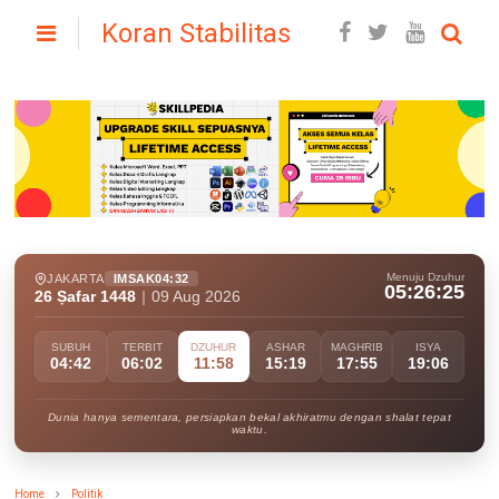
Koran Stabilitas
Menuju Dzuhur
JAKARTA
IMSAK
04:32
05:26:24
26 Ṣafar 1448
|
09 Aug 2026
SUBUH
TERBIT
DZUHUR
ASHAR
MAGHRIB
ISYA
04:42
06:02
11:58
15:19
17:55
19:06
Dunia hanya sementara, persiapkan bekal akhiratmu dengan shalat tepat
waktu.
Home
Politik