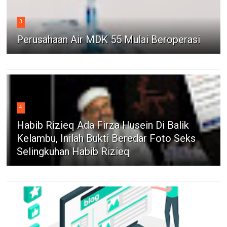
3
Perusahaan Air MDK 55 Mulai Beroperasi
4
Habib Rizieq Ada Firza Husein Di Balik
Kelambu, Inilah Bukti Beredar Foto Seks
Selingkuhan Habib Rizieq