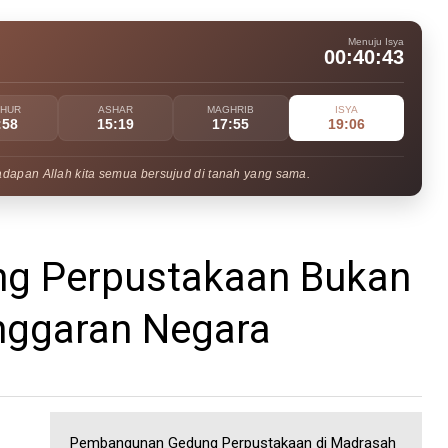
Menuju Isya
00:40:42
UHUR
ASHAR
MAGHRIB
ISYA
:58
15:19
17:55
19:06
adapan Allah kita semua bersujud di tanah yang sama.
ng Perpustakaan Bukan
ggaran Negara
Pembangunan Gedung Perpustakaan di Madrasah