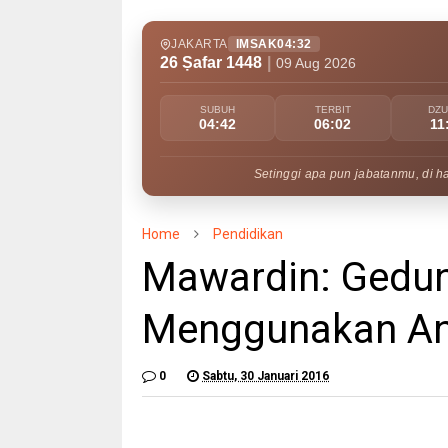
JAKARTA
IMSAK
04:32
26 Ṣafar 1448
|
09 Aug 2026
SUBUH
TERBIT
DZ
04:42
06:02
11
Setinggi apa pun jabatanmu, di h
Home
Pendidikan
Mawardin: Gedu
Menggunakan An
0
Sabtu, 30 Januari 2016