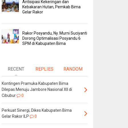
Antisipasi Kekeringan dan
Kebakaran Hutan, Pemkab Bima
Gelar Rakor
Rakor Posyandu, Ny. Murni Suciyanti
Dorong Optimalisasi Posyandu 6
SPM di Kabupaten Bima
RECENT
REPLIES
RANDOM
Kontingen Pramuka Kabupaten Bima
Dilepas Menuju Jambore Nasional XII di
Cibubur
0
Perkuat Sinergi, Dikes Kabupaten Bima
Gelar Rakor ILP
0